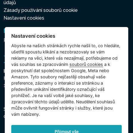
údajů
Zásady používání souborů cookie
Nastavení cookies
Newsletter
Nastavení cookies
Přihlášení k odběru novinek
Abyste na našich stránkách rychle našli to, co hledáte,
ušetřili spoustu klikání a nezobrazovaly se vám
reklamy na věci, které vás nezajímají, potřebujeme od
vás souhlas se zpracováním
souborů cookies
a k
poskytnutí dat společnostem Google, Meta nebo
Intex Trading, s.r.o.
Amazon. Tyto soubory nejčastěji obsahují vaše
Hradecká 2526/3
preference, záznamy o interakci se stránkou a
130 00 Praha 3 - Česká republika
především unikátní identifikátory označující váš
prohlížeč. Je na vaší volbě jaké souhlasy, ke
zpracování těchto údajů udělíte. Neudělení souhlasů
může ovlivnit fungování stránky i služby, které jsou
Společnost je zapsána u Městského soudu v Praze,
vám nabízeny.
oddíl C, vložka 74759, IČ 26150808, DIČ CZ26150808.
Přijmout vše