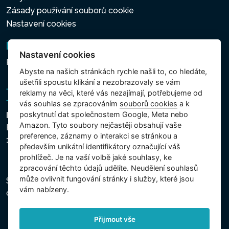
Zásady používání souborů cookie
Nastavení cookies
Newsletter
Nastavení cookies
Přihlášení k odběru novinek
Abyste na našich stránkách rychle našli to, co hledáte,
ušetřili spoustu klikání a nezobrazovaly se vám
reklamy na věci, které vás nezajímají, potřebujeme od
vás souhlas se zpracováním
souborů cookies
a k
poskytnutí dat společnostem Google, Meta nebo
Intex Trading, s.r.o.
Amazon. Tyto soubory nejčastěji obsahují vaše
Hradecká 2526/3
preference, záznamy o interakci se stránkou a
130 00 Praha 3 - Česká republika
především unikátní identifikátory označující váš
prohlížeč. Je na vaší volbě jaké souhlasy, ke
zpracování těchto údajů udělíte. Neudělení souhlasů
může ovlivnit fungování stránky i služby, které jsou
Společnost je zapsána u Městského soudu v Praze,
vám nabízeny.
oddíl C, vložka 74759, IČ 26150808, DIČ CZ26150808.
Přijmout vše